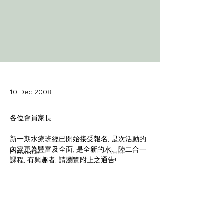
10 Dec 2008
新一期水療班經已開始接受報名, 是次活動的
內容更為豐富及全面, 是全新的水、陸二合一
Previous
Next
課程, 有興趣者, 請瀏覽附上之通告!