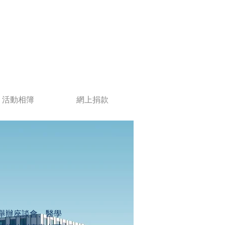
活動相簿
網上捐款
舉辦座談會、醫學