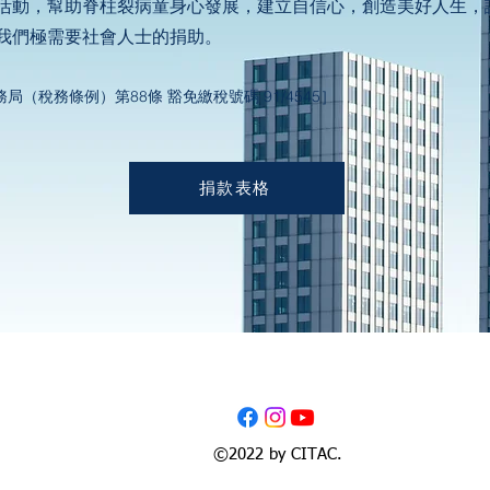
活動，幫助脊柱裂病童身心發展，建立自信心，創造美好人生，
我們極需要社會人士的捐助。
務局（稅務條例）第88條
​
豁免繳稅號碼 91/4545］
捐款表格
©2022 by CITAC.