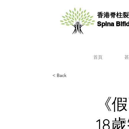
香港脊柱裂
Spina Bif
首頁
甚
< Back
《假
18