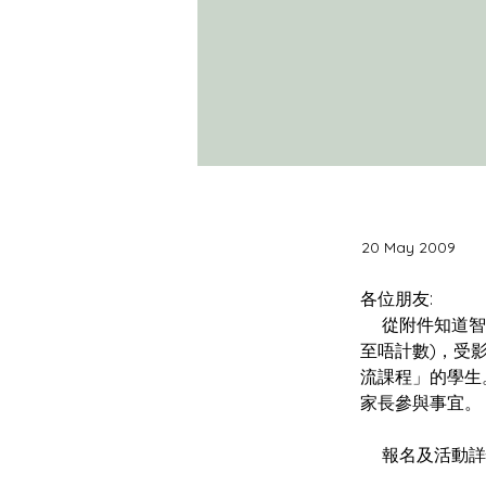
20 May 2009
     從附件知道智障學童在今年9月屆滿18歲將不能計算在開班人數內，(原先是可讀埋18歲，19歲
至唔計數)，受
流課程」的學生