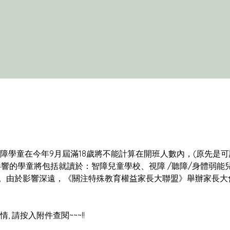
影響的學童將包括就讀於：智障兒童學校、視障 /聽障/身體弱能
。由於影響深遠，《關注特殊教育權益家長大聯盟》舉辦家長大