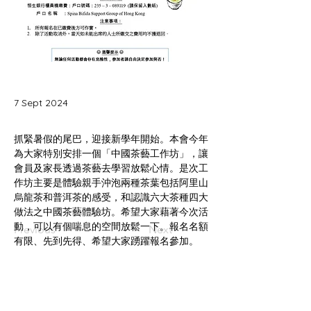
7 Sept 2024
抓緊暑假的尾巴，迎接新學年開始。本會今年
為大家特別安排一個「中國茶藝工作坊」，讓
會員及家長透過茶藝去學習放鬆心情。是次工
作坊主要是體驗親手沖泡兩種茶葉包括阿里山
烏龍茶和普洱茶的感受，和認識六大茶種四大
做法之中國茶藝體驗坊。希望大家藉著今次活
動，可以有個喘息的空間放鬆一下。報名名額
Previous
Next
有限、先到先得、希望大家踴躍報名參加。