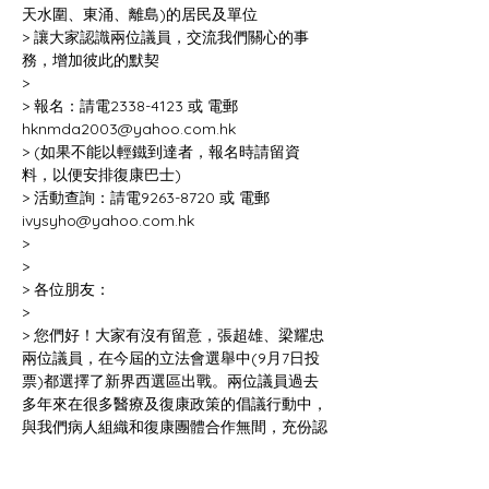
> 讓大家認識兩位議員，交流我們關心的事
> 報名：請電2338-4123 或 電郵 
> (如果不能以輕鐵到達者，報名時請留資
> 活動查詢：請電9263-8720 或 電郵 
> 您們好！大家有沒有留意，張超雄、梁耀忠
兩位議員，在今屆的立法會選舉中(9月7日投
票)都選擇了新界西選區出戰。兩位議員過去
多年來在很多醫療及復康政策的倡議行動中，
與我們病人組織和復康團體合作無間，充份認
識我們殘疾人士的需要。其中例如：殘疾人士
爭取交通半價優惠、特殊教育新高中學制、嚴