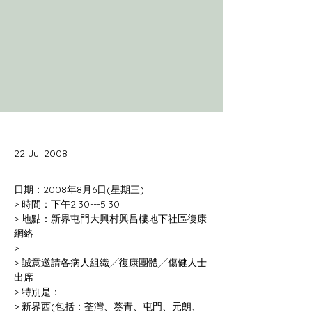
22 Jul 2008
> 地點：新界屯門大興村興昌樓地下社區復康
> 誠意邀請各病人組織╱復康團體╱傷健人士
> 新界西(包括：荃灣、葵青、屯門、元朗、