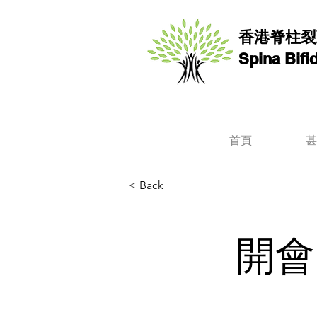
香港脊柱裂
Spina Bif
首頁
甚
< Back
開會