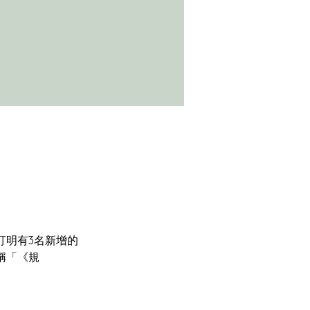
中訂明有3名新增的
稱「《規