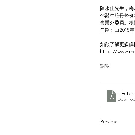
謝謝!
Elector
Downloa
Previous