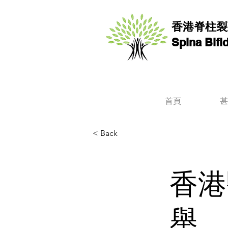
香港脊柱裂
Spina Bif
首頁
甚
< Back
香港
舉