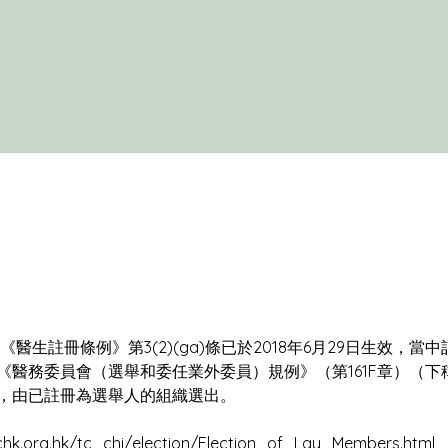
章《醫生註冊條例》第3(2)(ga)條已於2018年6月29日生效，當
《醫務委員會（選舉和委任業外委員）規例》（第161F章）（下