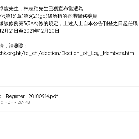
al_Register_20180914
.pdf
d PDF • 269KB