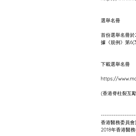
首份選舉名冊於2