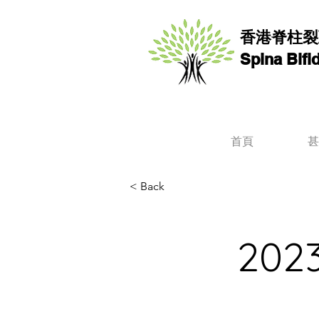
香港脊柱裂
Spina Bif
首頁
甚
< Back
20