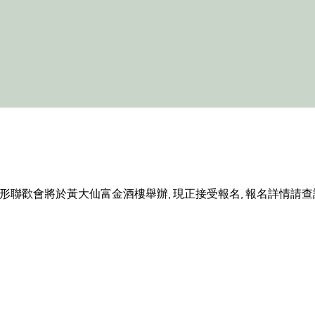
大形聯歡會將於黃大仙富金酒樓舉辦, 現正接受報名, 報名詳情請查