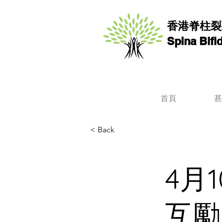
香港脊柱裂
Spina Bif
首頁
甚
< Back
4月
互勵