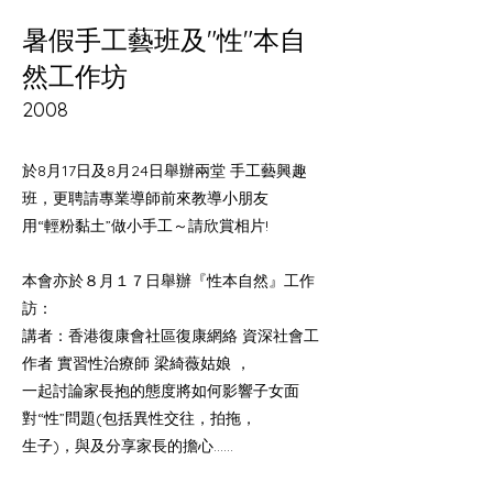
暑假手工藝班及"性"本自
然工作坊
2008
於8月17日及8月24日舉辦兩堂 手工藝興趣
班，更聘請專業導師前來教導小朋友
用“輕粉黏土”做小手工～請欣賞相片!
本會亦於８月１７日舉辦『性本自然』工作
訪：
講者：香港復康會社區復康網絡 資深社會工
作者 實習性治療師 梁綺薇姑娘 ，
一起討論家長抱的態度將如何影響子女面
對“性”問題(包括異性交往，拍拖，
生子)，與及分享家長的擔心……