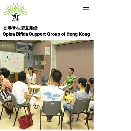
香港脊柱裂互勵會
Spina Bifida Support Group of Hong Kong