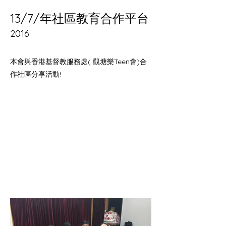
13/7/年社區教育合作平台
2016
本會與香港基督教服務處( 觀塘樂Teen會)合
作社區分享活動!