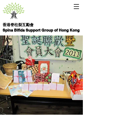
香港脊柱裂互勵會
Spina Bifida Support Group of Hong Kong