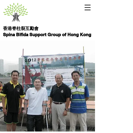
香港脊柱裂互勵會
Spina Bifida Support Group of Hong Kong