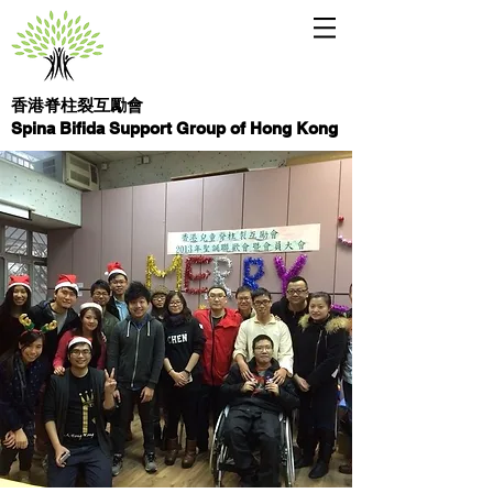
香港脊柱裂互勵會
Spina Bifida Support Group of Hong Kong