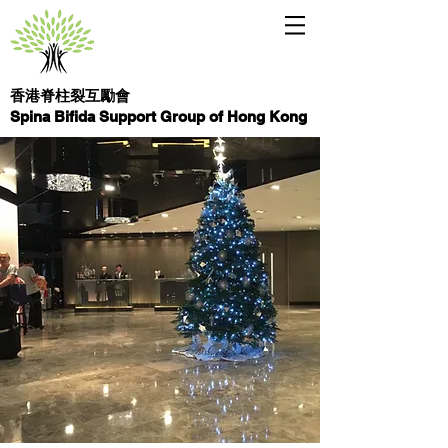
香港脊柱裂互勵會
Spina Bifida Support Group of Hong Kong