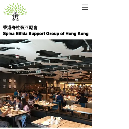
香港脊柱裂互勵會
Spina Bifida Support Group of Hong Kong