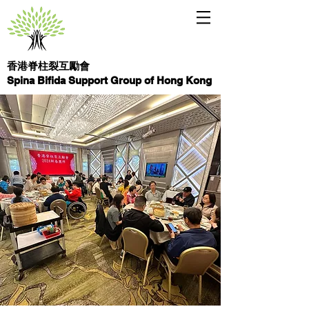
香港脊柱裂互勵會
Spina Bifida Support Group of Hong Kong