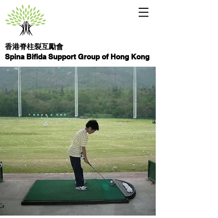
香港脊柱裂互勵會
Spina Bifida Support Group of Hong Kong