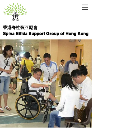
香港脊柱裂互勵會
Spina Bifida Support Group of Hong Kong