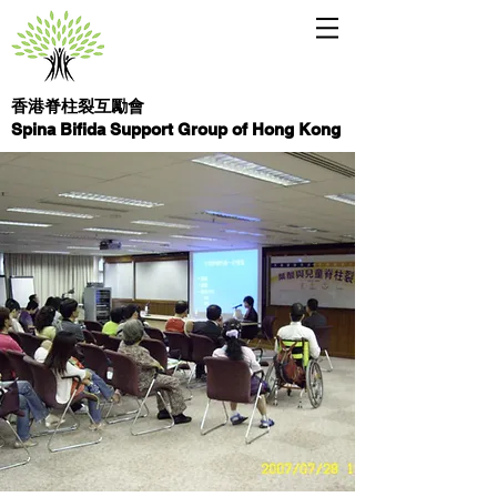
香港脊柱裂互勵會
Spina Bifida Support Group of Hong Kong